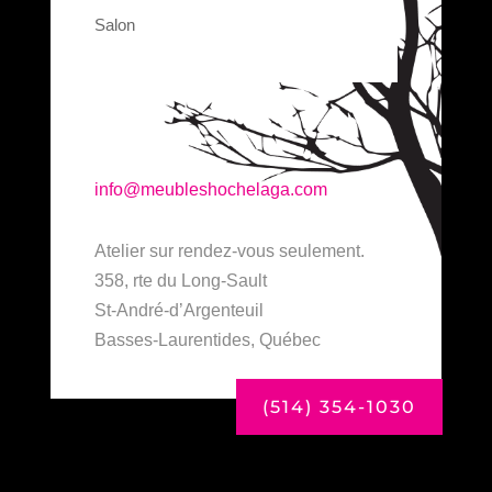
Salon
info@meubleshochelaga.com
Atelier sur rendez-vous seulement.
358, rte du Long-Sault
St-André-d’Argenteuil
Basses-Laurentides, Québec
(514) 354-1030