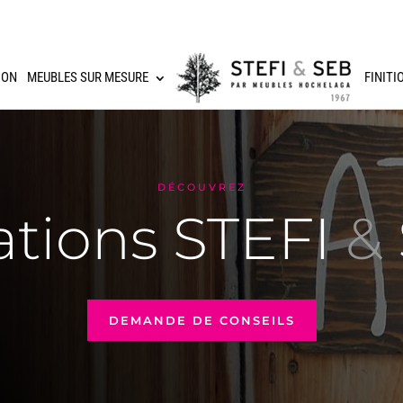
ION
MEUBLES SUR MESURE
FINITI
DÉCOUVREZ
ations STEFI
&
DEMANDE DE CONSEILS