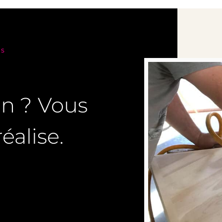
NS
on ? Vous
éalise.