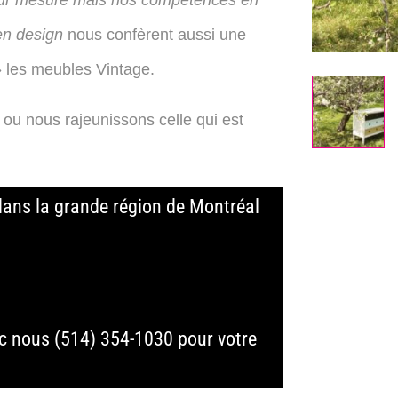
ur mesure mais nos compétences en
 en design
nous confèrent aussi une
» les meubles Vintage.
u nous rajeunissons celle qui est
ans la grande région de Montréal
c nous (514) 354-1030 pour votre