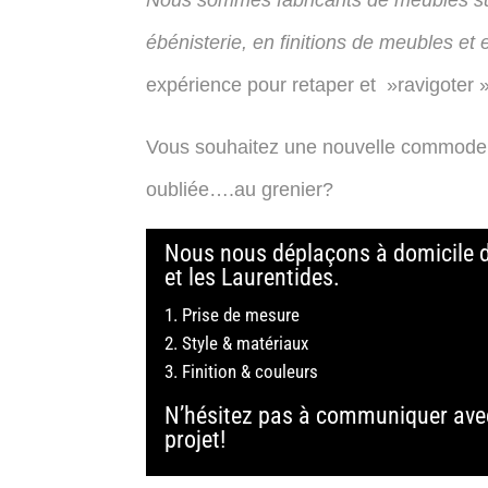
Nous sommes fabricants de meubles s
ébénisterie, en finitions de meubles et
expérience pour retaper et »ravigoter 
Vous souhaitez une nouvelle commode o
oubliée….au grenier?
Nous nous déplaçons à domicile d
et les Laurentides.
Prise de mesure
Style & matériaux
Finition & couleurs
N’hésitez pas à communiquer ave
projet!