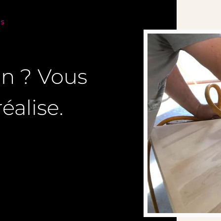
NS
on ? Vous
éalise.