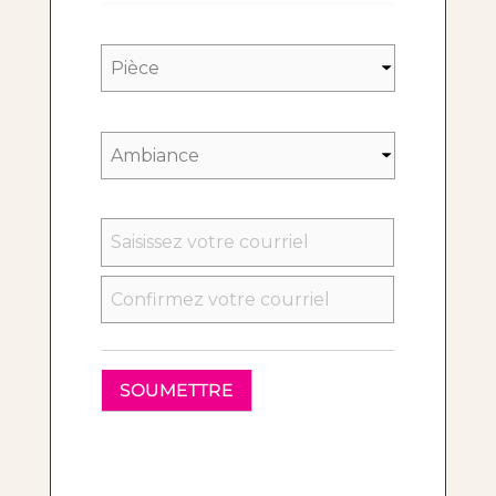
SAISISSEZ
UN
E-
MAIL
CONFIRMEZ
L’E-
MAIL