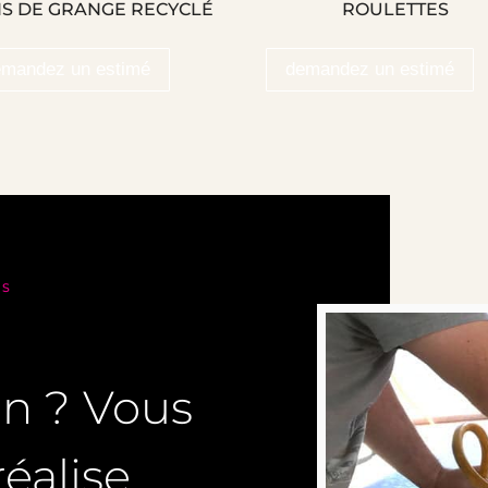
IS DE GRANGE RECYCLÉ
ROULETTES
emandez un estimé
demandez un estimé
NS
on ? Vous
éalise.