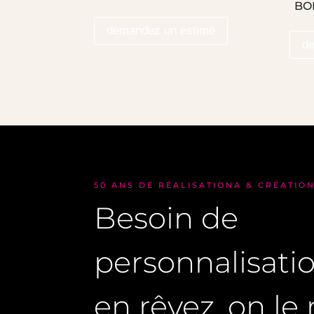
BO
demandez un estimé
d
50 ANS DE RÉALISATIONA & CRÉATIO
Besoin de
personnalisati
en rêvez, on le r