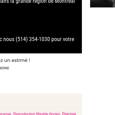
ans la grande région de Montréal
c nous (514) 354-1030 pour votre
z un estimé !
stimé.
 grange
,
Reproduction Meuble Ancien
,
Ébéniste