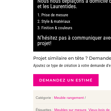
Nous nous déplaçons à domicile d
et les Laurentides.
Prise de mesure
Style & matériaux
Finition & couleurs
N’hésitez pas à communiquer ave
projet!
Projet similaire en tête ? Demande
Ajoutez ce type de création à votre demande d’e
DEMANDEZ UN ESTIMÉ
Catégorie :
Meuble rangement
Étiquettes :
Meubles sur mesure
,
Vieux-bois de